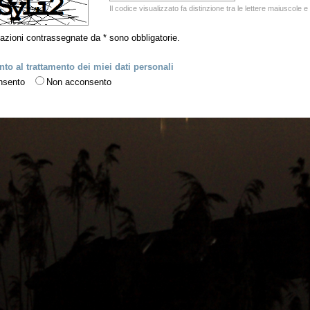
Il codice visualizzato fa distinzione tra le lettere maiuscole 
azioni contrassegnate da * sono obbligatorie.
to al trattamento dei miei dati personali
nsento
Non acconsento