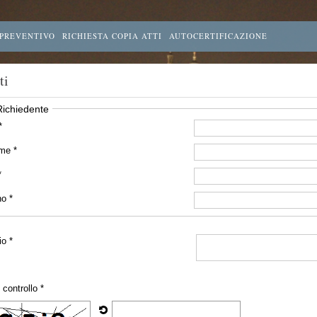
 PREVENTIVO
RICHIESTA COPIA ATTI
AUTOCERTIFICAZIONE
ti
Richiedente
*
me *
*
no *
o *
 controllo *