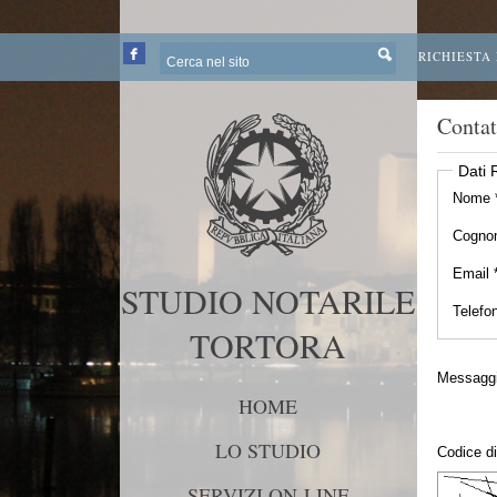
RICHIESTA
Contat
Dati 
Nome 
Cogno
Email 
STUDIO NOTARILE
Telefo
TORTORA
Messaggi
HOME
LO STUDIO
Codice di
SERVIZI ON-LINE